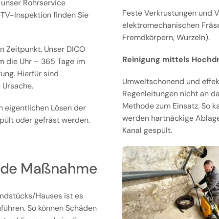
t unser Rohrservice
Feste Verkrustungen und V
l-TV-Inspektion finden Sie
elektromechanischen Fräsen
Fremdkörpern, Wurzeln).
n Zeitpunkt. Unser DICO
Reinigung mittels Hochd
m die Uhr – 365 Tage im
ng. Hierfür sind
Umweltschonend und effekti
 Ursache.
Regenleitungen nicht an d
Methode zum Einsatz. So k
 eigentlichen Lösen der
werden hartnäckige Ablag
ült oder gefräst werden.
Kanal gespült.
gende Maßnahme
ndstücks/Hauses ist es
uführen. So können Schäden