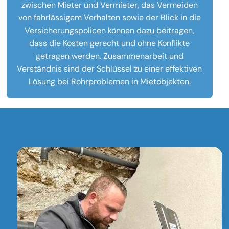
zwischen Mieter und Vermieter, das Vermeiden
von fahrlässigem Verhalten sowie der Blick in die
Versicherungspolicen können dazu beitragen,
dass die Kosten gerecht und ohne Konflikte
getragen werden. Zusammenarbeit und
Verständnis sind der Schlüssel zu einer effektiven
Lösung bei Rohrproblemen in Mietobjekten.