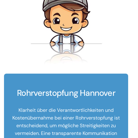
Rohrverstopfung Hannover
Klarheit über die Verantwortlichkeiten und
Kostenübernahme bei einer Rohrverstopfung ist
entscheidend, um mögliche Streitigkeiten zu
vermeiden. Eine transparente Kommunikation