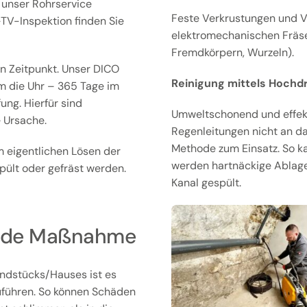
t unser Rohrservice
Feste Verkrustungen und V
l-TV-Inspektion finden Sie
elektromechanischen Fräsen
Fremdkörpern, Wurzeln).
n Zeitpunkt. Unser DICO
Reinigung mittels Hochd
m die Uhr – 365 Tage im
ng. Hierfür sind
Umweltschonend und effekti
 Ursache.
Regenleitungen nicht an d
Methode zum Einsatz. So k
 eigentlichen Lösen der
werden hartnäckige Ablag
ült oder gefräst werden.
Kanal gespült.
gende Maßnahme
ndstücks/Hauses ist es
uführen. So können Schäden