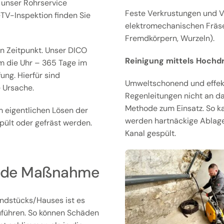
t unser Rohrservice
Feste Verkrustungen und V
l-TV-Inspektion finden Sie
elektromechanischen Fräsen
Fremdkörpern, Wurzeln).
n Zeitpunkt. Unser DICO
Reinigung mittels Hochd
m die Uhr – 365 Tage im
ng. Hierfür sind
Umweltschonend und effekti
 Ursache.
Regenleitungen nicht an d
Methode zum Einsatz. So k
 eigentlichen Lösen der
werden hartnäckige Ablag
ült oder gefräst werden.
Kanal gespült.
gende Maßnahme
ndstücks/Hauses ist es
uführen. So können Schäden