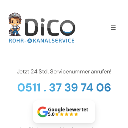
Zum
Inhalt
springen
Toggle
Naviga
Home
Über uns
Jetzt 24 Std. Servicenummer anrufen!
Services
0511 . 37 39 74 06
Preise
Google bewertet
NEWS
5.0