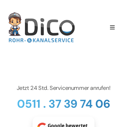
Zum
Inhalt
springen
Toggle
Naviga
Home
Über uns
Services
Jetzt 24 Std. Servicenummer anrufen!
Preise
0511 . 37 39 74 06
NEWS
Google bewertet