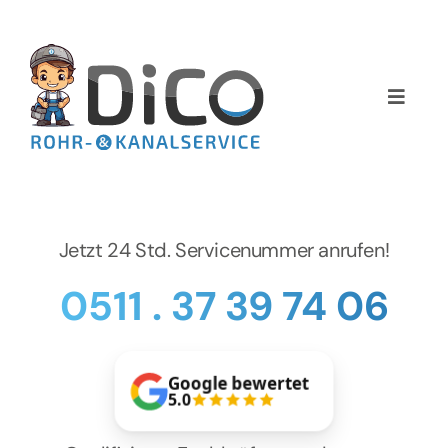
Zum
Inhalt
springen
Toggle
Naviga
Home
Über uns
Jetzt 24 Std. Servicenummer anrufen!
Services
0511 . 37 39 74 06
Preise
Google bewertet
NEWS
5.0