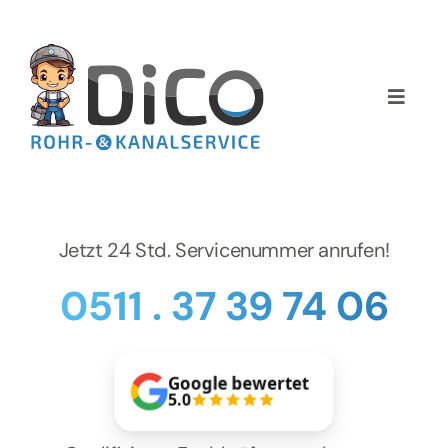
Zum
Inhalt
springen
Toggle
Naviga
Home
Über uns
Jetzt 24 Std. Servicenummer anrufen!
Services
0511 . 37 39 74 06
Preise
Google bewertet
NEWS
5.0