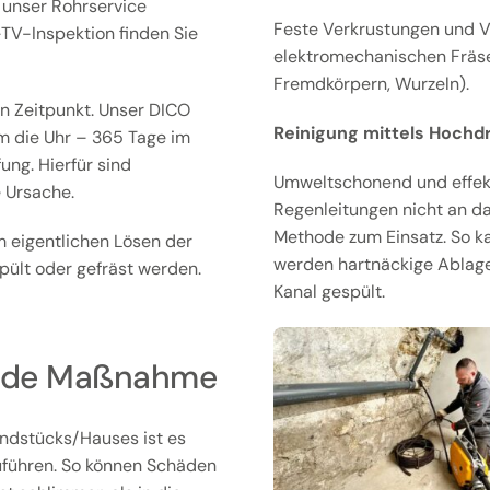
t unser Rohrservice
Feste Verkrustungen und V
l-TV-Inspektion finden Sie
elektromechanischen Fräsen
Fremdkörpern, Wurzeln).
n Zeitpunkt. Unser DICO
Reinigung mittels Hochd
m die Uhr – 365 Tage im
ng. Hierfür sind
Umweltschonend und effekti
 Ursache.
Regenleitungen nicht an d
Methode zum Einsatz. So k
 eigentlichen Lösen der
werden hartnäckige Ablag
ült oder gefräst werden.
Kanal gespült.
gende Maßnahme
ndstücks/Hauses ist es
uführen. So können Schäden