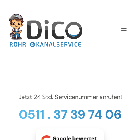
Zum
Inhalt
springen
Toggle
Naviga
Home
Über uns
Services
Jetzt 24 Std. Servicenummer anrufen!
Preise
0511 . 37 39 74 06
NEWS
Google bewertet