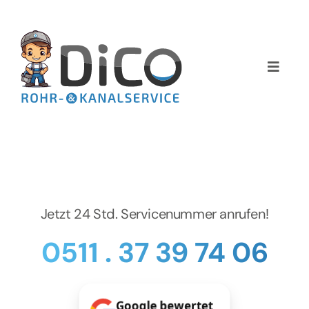
Zum
Inhalt
springen
Toggle
Naviga
Home
Über uns
Services
Jetzt 24 Std. Servicenummer anrufen!
Preise
0511 . 37 39 74 06
NEWS
Google bewertet