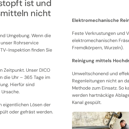
topft ist und
mitteln nicht
Elektromechanische Rein
Feste Verkrustungen und V
 und Umgebung. Wenn die
elektromechanischen Fräsen
t unser Rohrservice
Fremdkörpern, Wurzeln).
l-TV-Inspektion finden Sie
Reinigung mittels Hochd
n Zeitpunkt. Unser DICO
Umweltschonend und effekti
m die Uhr – 365 Tage im
Regenleitungen nicht an d
ng. Hierfür sind
Methode zum Einsatz. So k
 Ursache.
werden hartnäckige Ablag
Kanal gespült.
 eigentlichen Lösen der
ült oder gefräst werden.