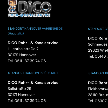
STANDORT HANNOVER VAHRENHEIDE
STANDORT CE
(Hauptsitz)
DICO Rohr
DICO Rohr- & Kanalservice
Schmiedest
Lilienthalstraße 2
29323 Wie
30179 Hannover
Tel.
05146 .
Tel.
0511 . 37 39 74 06
STANDORT HANNOVER SÜDSTADT
STANDORT 
DICO Rohr- & Kanalservice
DICO Rohr
Sallstraße 29
Eickhorstw
30171 Hannover
38110 Brau
Tel.
0511 . 37 39 74 06
Tel.
05307 .