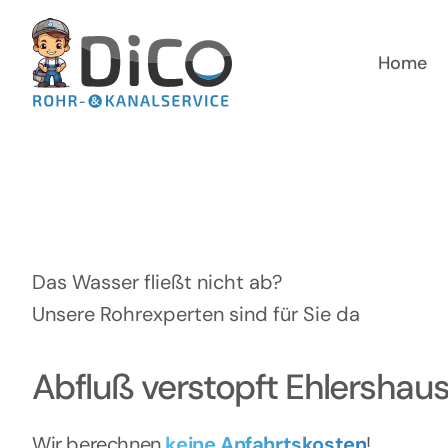
Zum
Inhalt
springen
Home
Das Wasser fließt nicht ab?
Unsere Rohrexperten sind für Sie da
Abfluß verstopft Ehlershau
Wir berechnen
keine Anfahrtskosten
!