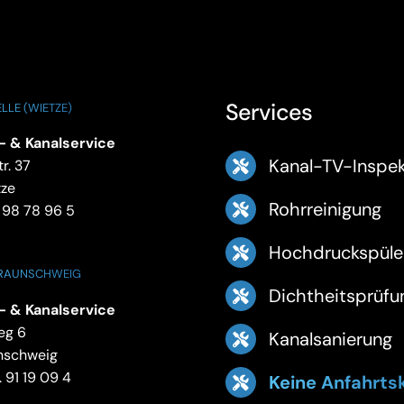
Services
LLE (WIETZE)
- & Kanalservice
Kanal-TV-Inspek
r. 37
tze
Rohrreinigung
 98 78 96 5
Hochdruckspüle
BRAUNSCHWEIG
Dichtheitsprüfu
- & Kanalservice
eg 6
Kanalsanierung
nschweig
 91 19 09 4
Keine Anfahrts