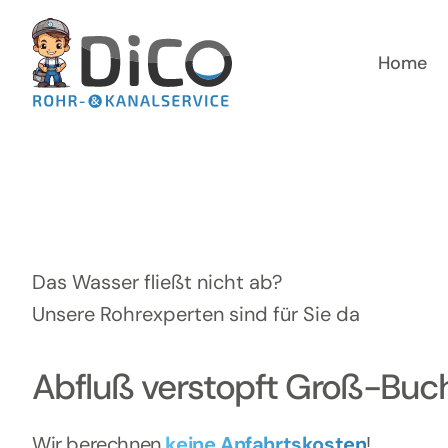
Zum
Inhalt
springen
Home
Das Wasser fließt nicht ab?
Unsere Rohrexperten sind für Sie da
Abfluß verstopft Groß-Buc
Wir berechnen
keine Anfahrtskosten
!