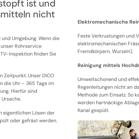
topft ist und
mitteln nicht
Elektromechanische Rein
Feste Verkrustungen und V
z und Umgebung. Wenn die
elektromechanischen Fräsen
t unser Rohrservice
Fremdkörpern, Wurzeln).
l-TV-Inspektion finden Sie
Reinigung mittels Hochd
n Zeitpunkt. Unser DICO
Umweltschonend und effekti
m die Uhr – 365 Tage im
Regenleitungen nicht an d
ng. Hierfür sind
Methode zum Einsatz. So k
 Ursache.
werden hartnäckige Ablag
Kanal gespült.
 eigentlichen Lösen der
ült oder gefräst werden.