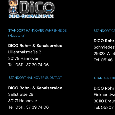
STANDORT HANNOVER VAHRENHEIDE
STANDORT CE
(Hauptsitz)
DICO Rohr
DICO Rohr- & Kanalservice
Schmiedest
Lilienthalstraße 2
29323 Wie
30179 Hannover
Tel.
05146 .
Tel.
0511 . 37 39 74 06
STANDORT HANNOVER SÜDSTADT
STANDORT 
DICO Rohr- & Kanalservice
DICO Rohr
Sallstraße 29
Eickhorstw
30171 Hannover
38110 Brau
Tel.
0511 . 37 39 74 06
Tel.
05307 .