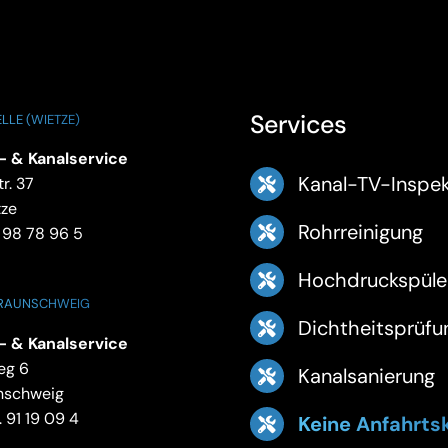
Services
LLE (WIETZE)
- & Kanalservice
Kanal-TV-Inspek
r. 37
tze
Rohrreinigung
 98 78 96 5
Hochdruckspüle
BRAUNSCHWEIG
Dichtheitsprüfu
- & Kanalservice
eg 6
Kanalsanierung
nschweig
 91 19 09 4
Keine Anfahrts