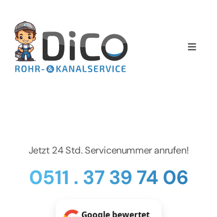
Zum
Inhalt
springen
Toggle
Naviga
Home
Über uns
Services
Jetzt 24 Std. Servicenummer anrufen!
Preise
0511 . 37 39 74 06
NEWS
Google bewertet