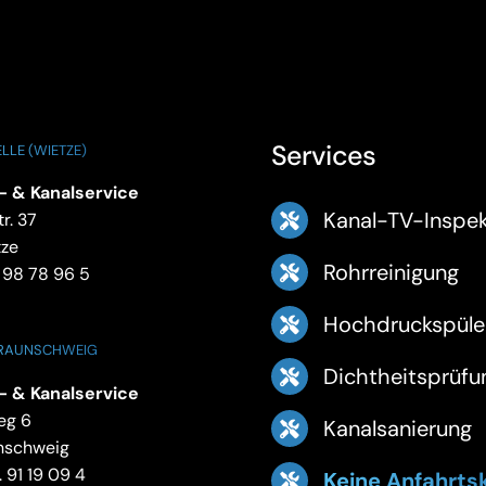
Services
LLE (WIETZE)
- & Kanalservice
Kanal-TV-Inspek
r. 37
tze
Rohrreinigung
 98 78 96 5
Hochdruckspüle
BRAUNSCHWEIG
Dichtheitsprüfu
- & Kanalservice
eg 6
Kanalsanierung
nschweig
 91 19 09 4
Keine Anfahrts