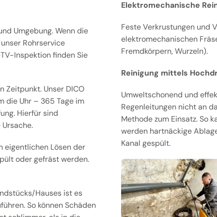
Elektromechanische Rein
Feste Verkrustungen und V
 und Umgebung. Wenn die
elektromechanischen Fräsen
t unser Rohrservice
Fremdkörpern, Wurzeln).
l-TV-Inspektion finden Sie
Reinigung mittels Hochd
n Zeitpunkt. Unser DICO
Umweltschonend und effekti
m die Uhr – 365 Tage im
Regenleitungen nicht an d
ng. Hierfür sind
Methode zum Einsatz. So k
 Ursache.
werden hartnäckige Ablag
Kanal gespült.
 eigentlichen Lösen der
ült oder gefräst werden.
ndstücks/Hauses ist es
uführen. So können Schäden