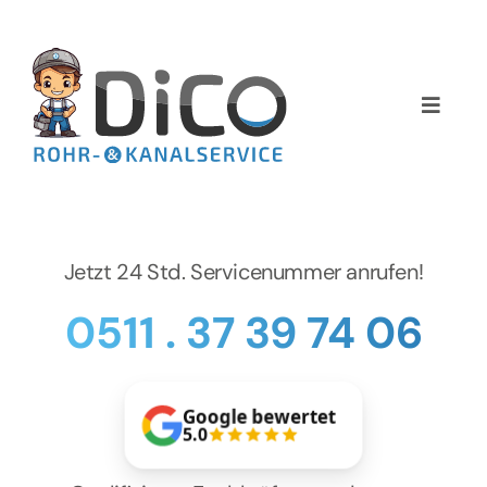
Zum
Inhalt
springen
Toggle
Naviga
Home
Über uns
Jetzt 24 Std. Servicenummer anrufen!
Services
0511 . 37 39 74 06
Preise
Google bewertet
NEWS
5.0