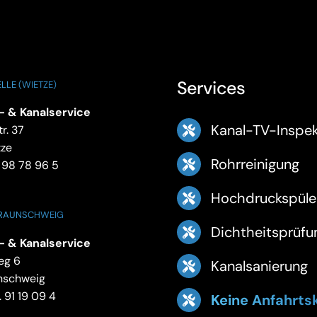
Services
LLE (WIETZE)
- & Kanalservice
Kanal-TV-Inspek
r. 37
tze
Rohrreinigung
 98 78 96 5
Hochdruckspüle
BRAUNSCHWEIG
Dichtheitsprüfu
- & Kanalservice
eg 6
Kanalsanierung
nschweig
 91 19 09 4
Keine Anfahrts