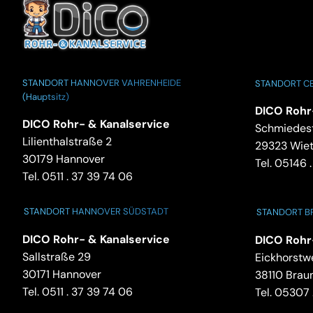
STANDORT HANNOVER VAHRENHEIDE
STANDORT CE
(Hauptsitz)
DICO Rohr
DICO Rohr- & Kanalservice
Schmiedest
Lilienthalstraße 2
29323 Wie
30179 Hannover
Tel.
05146 .
Tel.
0511 . 37 39 74 06
STANDORT HANNOVER SÜDSTADT
STANDORT 
DICO Rohr- & Kanalservice
DICO Rohr
Sallstraße 29
Eickhorstw
30171 Hannover
38110 Brau
Tel.
0511 . 37 39 74 06
Tel.
05307 .