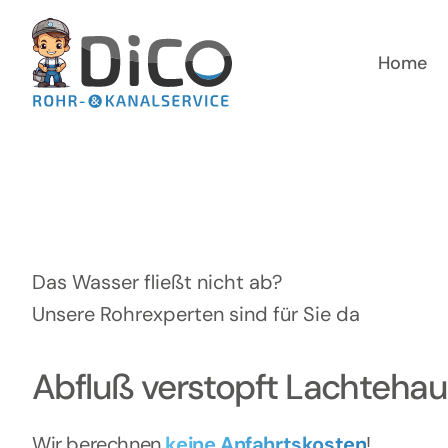
Zum
Inhalt
springen
Home
Das Wasser fließt nicht ab?
Unsere Rohrexperten sind für Sie da
Abfluß verstopft Lachteha
Wir berechnen
keine Anfahrtskosten
!