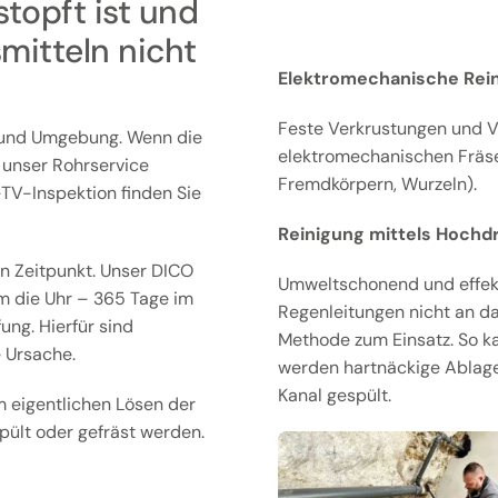
topft ist und
mitteln nicht
Elektromechanische Rein
Feste Verkrustungen und V
 und Umgebung. Wenn die
elektromechanischen Fräsen
t unser Rohrservice
Fremdkörpern, Wurzeln).
l-TV-Inspektion finden Sie
Reinigung mittels Hochd
n Zeitpunkt. Unser DICO
Umweltschonend und effekti
m die Uhr – 365 Tage im
Regenleitungen nicht an d
ng. Hierfür sind
Methode zum Einsatz. So k
 Ursache.
werden hartnäckige Ablag
Kanal gespült.
 eigentlichen Lösen der
ült oder gefräst werden.