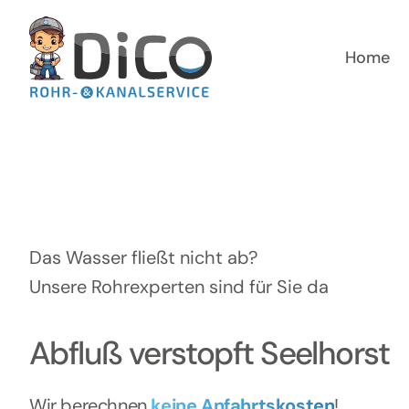
Zum
Inhalt
springen
Home
Das Wasser fließt nicht ab?
Unsere Rohrexperten sind für Sie da
Abfluß verstopft Seelhorst
Wir berechnen
keine Anfahrtskosten
!