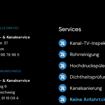
Services
LLE (WIETZE)
- & Kanalservice
Kanal-TV-Inspek
r. 37
tze
Rohrreinigung
 98 78 96 5
Hochdruckspüle
BRAUNSCHWEIG
Dichtheitsprüfu
- & Kanalservice
eg 6
Kanalsanierung
nschweig
 91 19 09 4
Keine Anfahrts