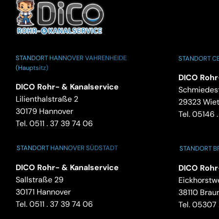
STANDORT HANNOVER VAHRENHEIDE
STANDORT CE
(Hauptsitz)
DICO Rohr
DICO Rohr- & Kanalservice
Schmiedest
Lilienthalstraße 2
29323 Wie
30179 Hannover
Tel.
05146 .
Tel.
0511 . 37 39 74 06
STANDORT HANNOVER SÜDSTADT
STANDORT 
DICO Rohr- & Kanalservice
DICO Rohr
Sallstraße 29
Eickhorstw
30171 Hannover
38110 Brau
Tel.
0511 . 37 39 74 06
Tel.
05307 .