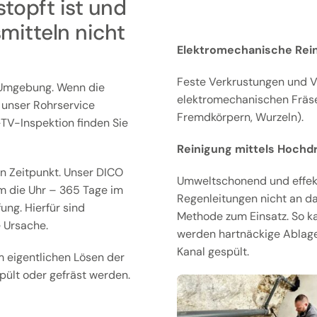
topft ist und
mitteln nicht
Elektromechanische Rein
Feste Verkrustungen und V
 Umgebung. Wenn die
elektromechanischen Fräsen
t unser Rohrservice
Fremdkörpern, Wurzeln).
l-TV-Inspektion finden Sie
Reinigung mittels Hochd
n Zeitpunkt. Unser DICO
Umweltschonend und effekti
m die Uhr – 365 Tage im
Regenleitungen nicht an d
ng. Hierfür sind
Methode zum Einsatz. So k
 Ursache.
werden hartnäckige Ablag
Kanal gespült.
 eigentlichen Lösen der
ült oder gefräst werden.