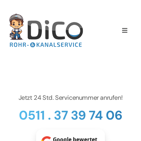
Zum
Inhalt
springen
Toggle
Naviga
Home
Über uns
Services
Jetzt 24 Std. Servicenummer anrufen!
Preise
0511 . 37 39 74 06
NEWS
Google bewertet