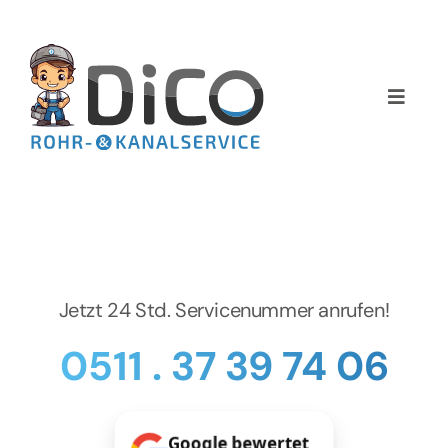
Zum
Inhalt
springen
Toggle
Naviga
Home
Über uns
Services
Jetzt 24 Std. Servicenummer anrufen!
Preise
0511 . 37 39 74 06
NEWS
Google bewertet