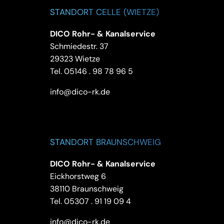
STANDORT CELLE (WIETZE)
DICO Rohr- & Kanalservice
Schmiedestr. 37
29323 Wietze
Tel.
05146 . 98 78 96 5
info@dico-rk.de
STANDORT BRAUNSCHWEIG
DICO Rohr- & Kanalservice
Eickhorstweg 6
38110 Braunschweig
Tel.
05307 . 91 19 09 4
info@dico-rk.de