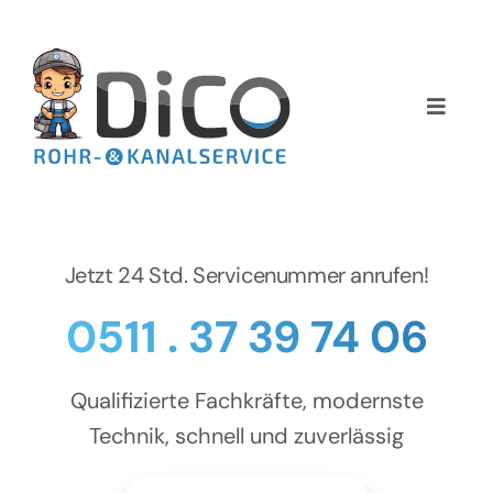
Zum
Inhalt
springen
Toggle
Naviga
Home
Über uns
Jetzt 24 Std. Servicenummer anrufen!
Services
0511 . 37 39 74 06
Preise
Qualifizierte Fachkräfte, modernste
NEWS
Technik, schnell und zuverlässig