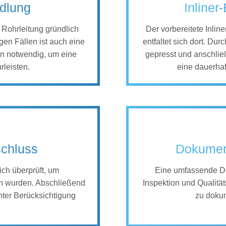
dlung
Inliner
e Rohrleitung gründlich
Der vorbereitete Inlin
gen Fällen ist auch eine
entfaltet sich dort. Dur
n notwendig, um eine
gepresst und anschließ
rleisten.
eine dauerhaf
schluss
Dokument
ch überprüft, um
Eine umfassende Do
en wurden. Abschließend
Inspektion und Qualität
nter Berücksichtigung
zu dokum