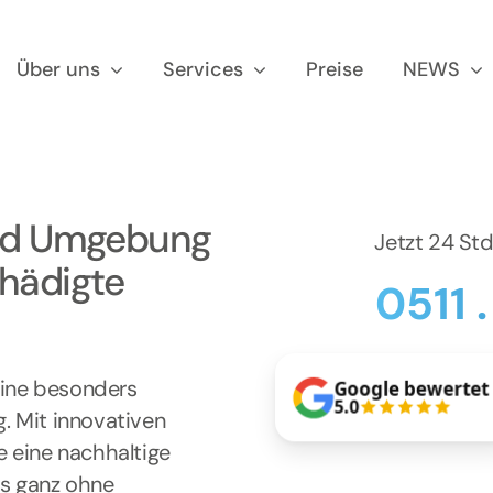
Über uns
Services
Preise
NEWS
 und Umgebung
Jetzt 24 St
chädigte
0511 
 eine besonders
Google bewertet
5.0
g. Mit innovativen
e eine nachhaltige
as ganz ohne