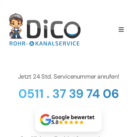
Zum
Inhalt
springen
Toggle
Naviga
Home
Über uns
Jetzt 24 Std. Servicenummer anrufen!
Services
0511 . 37 39 74 06
Preise
Google bewertet
NEWS
5.0