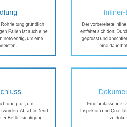
dlung
Inliner
e Rohrleitung gründlich
Der vorbereitete Inlin
gen Fällen ist auch eine
entfaltet sich dort. Dur
n notwendig, um eine
gepresst und anschließ
rleisten.
eine dauerhaf
schluss
Dokument
ch überprüft, um
Eine umfassende Do
en wurden. Abschließend
Inspektion und Qualität
nter Berücksichtigung
zu dokum