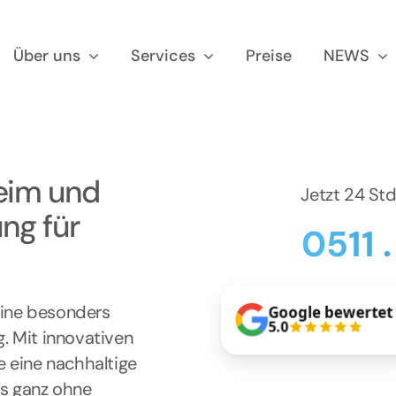
Über uns
Services
Preise
NEWS
heim und
Jetzt 24 St
ng für
0511 
 eine besonders
Google bewertet
5.0
g. Mit innovativen
e eine nachhaltige
as ganz ohne