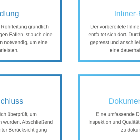
dlung
Inliner
e Rohrleitung gründlich
Der vorbereitete Inlin
gen Fällen ist auch eine
entfaltet sich dort. Dur
n notwendig, um eine
gepresst und anschließ
rleisten.
eine dauerhaf
schluss
Dokument
ch überprüft, um
Eine umfassende Do
en wurden. Abschließend
Inspektion und Qualität
nter Berücksichtigung
zu dokum