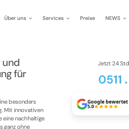
Über uns
Services
Preise
NEWS
g und
Jetzt 24 St
ng für
0511 
 eine besonders
Google bewertet
5.0
g. Mit innovativen
e eine nachhaltige
as ganz ohne