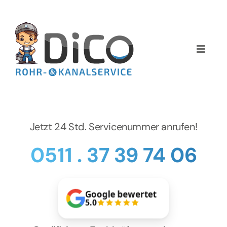
Zum
Inhalt
springen
Toggle
Naviga
Home
Über uns
Jetzt 24 Std. Servicenummer anrufen!
Services
0511 . 37 39 74 06
Preise
Google bewertet
NEWS
5.0