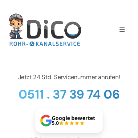
Zum
Inhalt
springen
Toggle
Naviga
Home
Über uns
Jetzt 24 Std. Servicenummer anrufen!
Services
0511 . 37 39 74 06
Preise
Google bewertet
NEWS
5.0