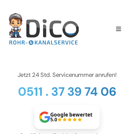
Zum
Inhalt
springen
Toggle
Naviga
Home
Über uns
Jetzt 24 Std. Servicenummer anrufen!
Services
0511 . 37 39 74 06
Preise
Google bewertet
NEWS
5.0