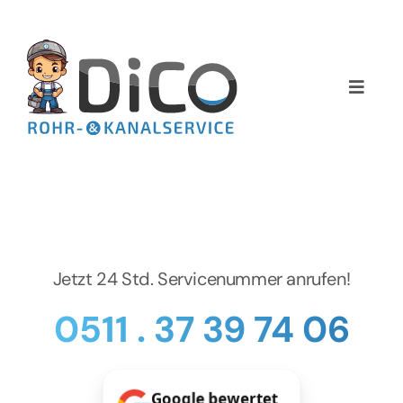
Zum
Inhalt
springen
Toggle
Naviga
Home
Über uns
Services
Jetzt 24 Std. Servicenummer anrufen!
Preise
0511 . 37 39 74 06
NEWS
Google bewertet