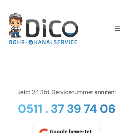
Zum
Inhalt
springen
Toggle
Naviga
Home
Über uns
Services
Jetzt 24 Std. Servicenummer anrufen!
Preise
0511 . 37 39 74 06
NEWS
Google bewertet