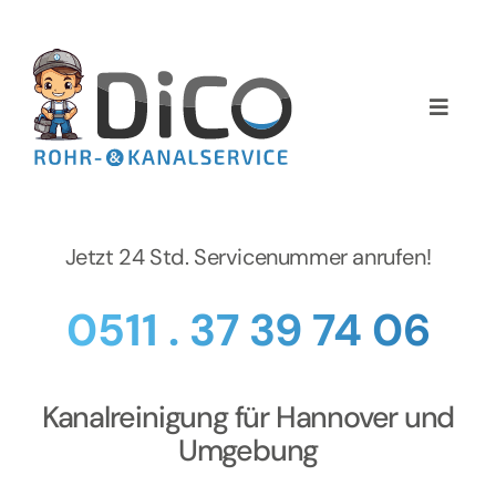
Zum
Inhalt
springen
Toggle
Naviga
Home
Über uns
Jetzt 24 Std. Servicenummer anrufen!
Services
0511 . 37 39 74 06
Preise
Kanalreinigung für Hannover und
NEWS
Umgebung