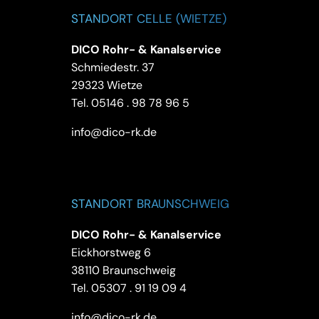
STANDORT CELLE (WIETZE)
DICO Rohr- & Kanalservice
Schmiedestr. 37
29323 Wietze
Tel.
05146 . 98 78 96 5
info@dico-rk.de
STANDORT BRAUNSCHWEIG
DICO Rohr- & Kanalservice
Eickhorstweg 6
38110 Braunschweig
Tel.
05307 . 91 19 09 4
info@dico-rk.de