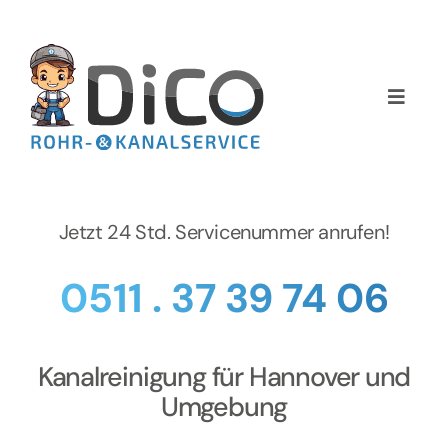
Zum
Inhalt
springen
Toggle
Naviga
Home
Über uns
Jetzt 24 Std. Servicenummer anrufen!
Services
0511 . 37 39 74 06
Preise
Kanalreinigung für Hannover und
NEWS
Umgebung