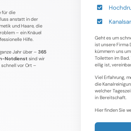
Hochdru
 für die
uss anstatt in der
Kanalsa
metik und Haare, die
Problem – ein Knäuel
Geht es um schne
ssionelle Hilfe.
ist unsere Firma
kümmern uns um v
 ganze Jahr über –
365
Toiletten im Bad
n-Notdienst
sind wir
eilig ist, vereinb
 schnell vor Ort –
Viel Erfahrung, 
die Kanalreinigu
welcher Tageszei
in Bereitschaft.
Hier finden Sie 