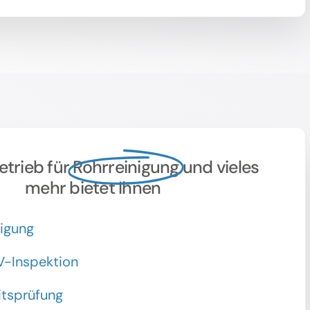
etrieb für
Rohrreinigung
und vieles
mehr bietet Ihnen
nigung
V-Inspektion
itsprüfung