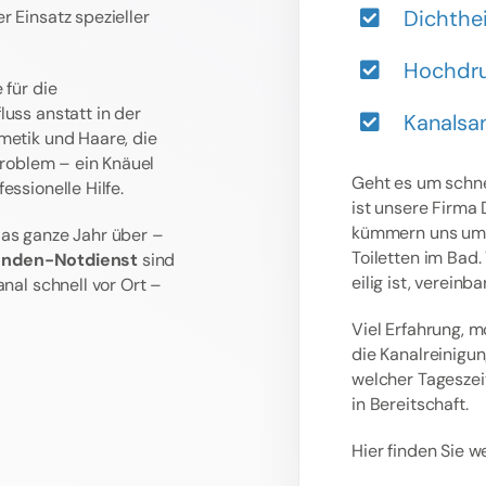
Dichthe
r Einsatz spezieller
Hochdru
 für die
uss anstatt in der
Kanalsa
metik und Haare, die
Problem – ein Knäuel
Geht es um schne
ssionelle Hilfe.
ist unsere Firma
kümmern uns um v
das ganze Jahr über –
Toiletten im Bad
unden-Notdienst
sind
eilig ist, vereinb
nal schnell vor Ort –
Viel Erfahrung, 
die Kanalreinigu
welcher Tageszei
in Bereitschaft.
Hier finden Sie 