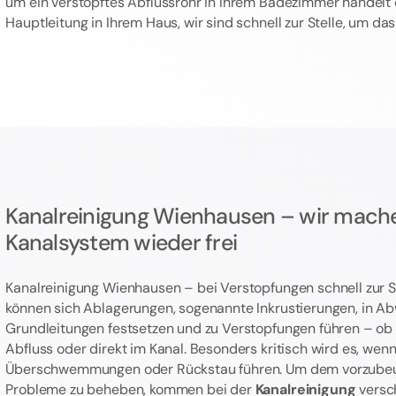
um ein verstopftes Abflussrohr in Ihrem Badezimmer handelt 
Hauptleitung in Ihrem Haus, wir sind schnell zur Stelle, um d
Kanalreinigung Wienhausen – wir mach
Kanalsystem wieder frei
Kanalreinigung Wienhausen – bei Verstopfungen schnell zur Ste
können sich Ablagerungen, sogenannte Inkrustierungen, in A
Grundleitungen festsetzen und zu Verstopfungen führen – ob i
Abfluss oder direkt im Kanal. Besonders kritisch wird es, wen
Überschwemmungen oder Rückstau führen. Um dem vorzube
Probleme zu beheben, kommen bei der
Kanalreinigung
versc