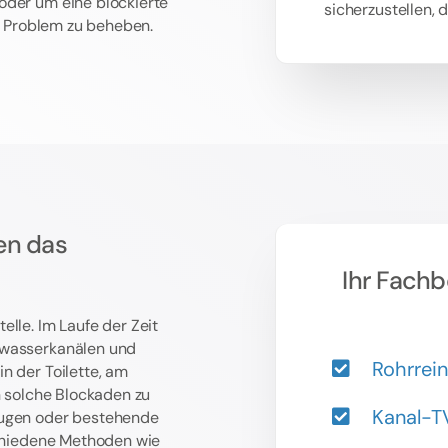
oder um eine blockierte
sicherzustellen, 
as Problem zu beheben.
en das
Ihr Fachb
lle. Im Laufe der Zeit
bwasserkanälen und
Rohrrei
n der Toilette, am
n solche Blockaden zu
Kanal-T
ugen oder bestehende
hiedene Methoden wie