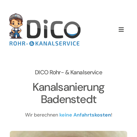
Zum
Inhalt
springen
Toggle
Naviga
Home
Über uns
DICO Rohr- & Kanalservice
Services
Kanalsanierung
Badenstedt
Preise
Wir berechnen
keine Anfahrtskosten
!
NEWS