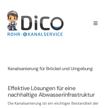
Zum
Inhalt
springen
Toggle
Naviga
Home
Über uns
Services
Kanalsanierung für Bröckel und Umgebung
Preise
Effektive Lösungen für eine
nachhaltige Abwasserinfrastruktur
NEWS
Die Kanalsanierung ist ein wichtiger Bestandteil der