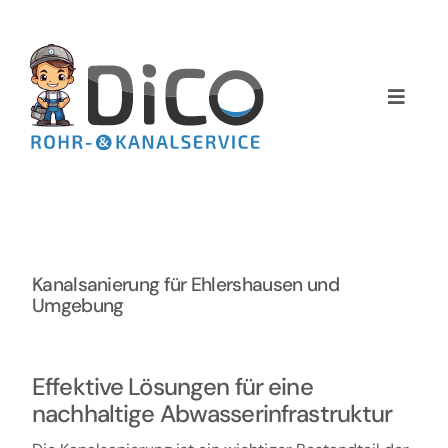
Zum
Inhalt
springen
Toggle
Naviga
Home
Über uns
Services
Kanalsanierung für Ehlershausen und
Umgebung
Preise
Effektive Lösungen für eine
NEWS
nachhaltige Abwasserinfrastruktur