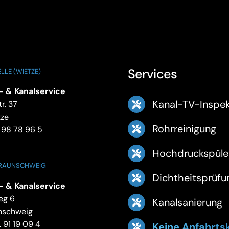
Services
LLE (WIETZE)
- & Kanalservice
Kanal-TV-Inspek
r. 37
tze
Rohrreinigung
 98 78 96 5
Hochdruckspüle
BRAUNSCHWEIG
Dichtheitsprüfu
- & Kanalservice
eg 6
Kanalsanierung
nschweig
 91 19 09 4
Keine Anfahrts