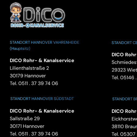
STANDORT HANNOVER VAHRENHEIDE
STANDORT CE
(Hauptsitz)
DICO Rohr
DICO Rohr- & Kanalservice
Schmiedest
Lilienthalstraße 2
29323 Wie
30179 Hannover
Tel.
05146 .
Tel.
0511 . 37 39 74 06
STANDORT HANNOVER SÜDSTADT
STANDORT 
DICO Rohr- & Kanalservice
DICO Rohr
Sallstraße 29
Eickhorstw
30171 Hannover
38110 Brau
Tel.
0511 . 37 39 74 06
Tel.
05307 .