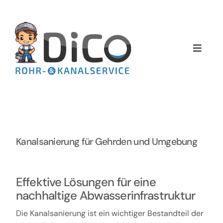
Zum
Inhalt
springen
Toggle
Naviga
Home
Über uns
Services
Kanalsanierung für Gehrden und Umgebung
Preise
Effektive Lösungen für eine
nachhaltige Abwasserinfrastruktur
NEWS
Die Kanalsanierung ist ein wichtiger Bestandteil der