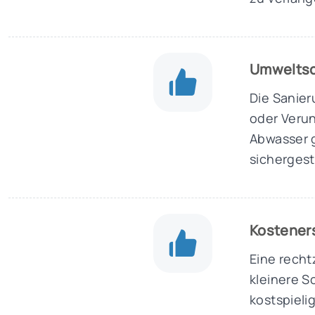
Umwelts
Die Sanier
oder Verun
Abwasser 
sichergeste
Kostener
Eine recht
kleinere S
kostspieli