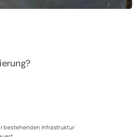
nierung?
er bestehenden Infrastruktur
euert.