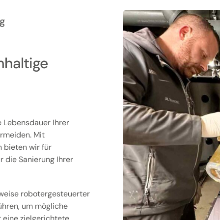
g
hhaltige
e Lebensdauer Ihrer
ermeiden. Mit
 bieten wir für
 die Sanierung Ihrer
weise robotergesteuerter
ühren, um mögliche
 eine zielgerichtete