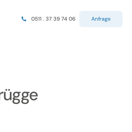
Anfrage
0511 . 37 39 74 06
rügge