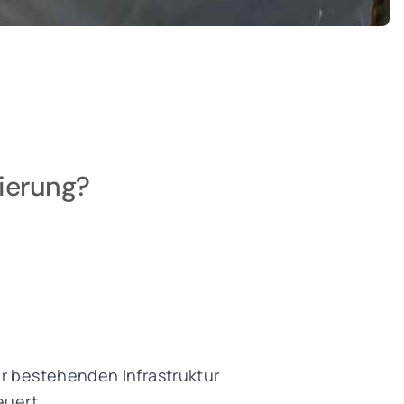
nierung?
er bestehenden Infrastruktur
euert.