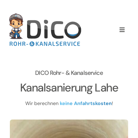
Zum
Inhalt
springen
Toggle
Naviga
Home
Über uns
DICO Rohr- & Kanalservice
Services
Kanalsanierung Lahe
Preise
Wir berechnen
keine Anfahrtskosten
!
NEWS