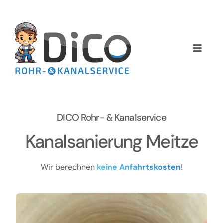
Zum
Inhalt
springen
Toggle
Naviga
Home
Über uns
DICO Rohr- & Kanalservice
Services
Kanalsanierung Meitze
Preise
Wir berechnen
keine Anfahrtskosten
!
NEWS