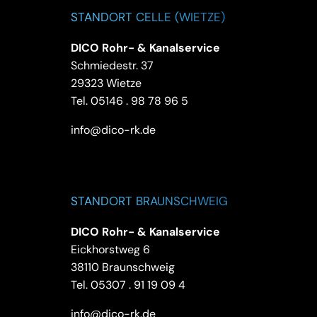
STANDORT CELLE (WIETZE)
DICO Rohr- & Kanalservice
Schmiedestr. 37
29323 Wietze
Tel.
05146 . 98 78 96 5
info@dico-rk.de
STANDORT BRAUNSCHWEIG
DICO Rohr- & Kanalservice
Eickhorstweg 6
38110 Braunschweig
Tel.
05307 . 91 19 09 4
info@dico-rk.de