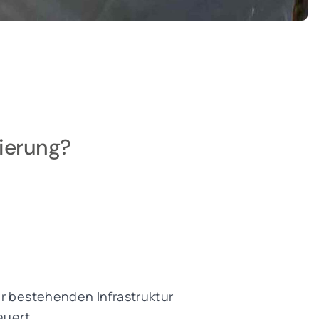
nierung?
er bestehenden Infrastruktur
euert.