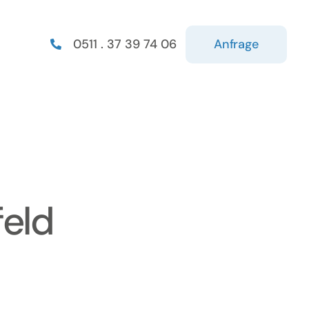
Anfrage
0511 . 37 39 74 06
feld