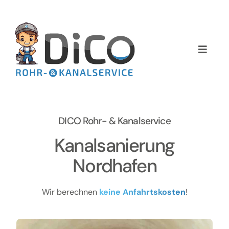
Zum
Inhalt
springen
Toggle
Naviga
Home
Über uns
DICO Rohr- & Kanalservice
Services
Kanalsanierung
Nordhafen
Preise
Wir berechnen
keine Anfahrtskosten
!
NEWS