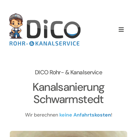
Zum
Inhalt
springen
Toggle
Naviga
Home
Über uns
DICO Rohr- & Kanalservice
Services
Kanalsanierung
Schwarmstedt
Preise
Wir berechnen
keine Anfahrtskosten
!
NEWS