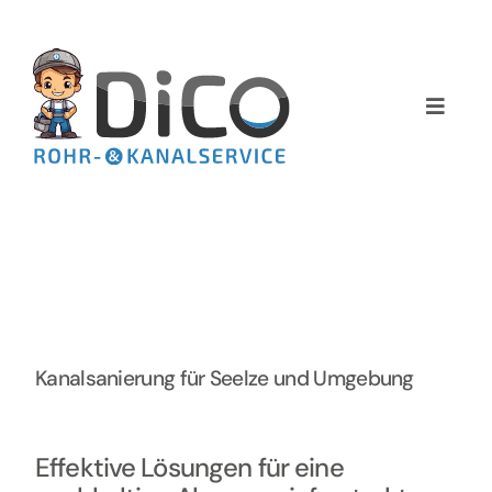
Zum
Inhalt
springen
Toggle
Naviga
Home
Über uns
Services
Preise
Kanalsanierung für Seelze und Umgebung
NEWS
Effektive Lösungen für eine