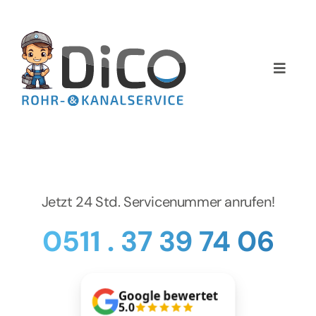
Zum
Inhalt
springen
Toggle
Naviga
Home
Über uns
Services
Jetzt 24 Std. Servicenummer anrufen!
0511 . 37 39 74 06
Preise
NEWS
Google bewertet
5.0