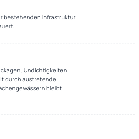
er bestehenden Infrastruktur
euert.
eckagen, Undichtigkeiten
lt durch austretende
lächengewässern bleibt