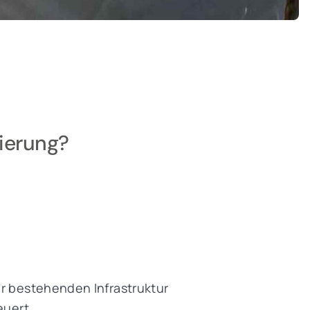
nierung?
er bestehenden Infrastruktur
euert.