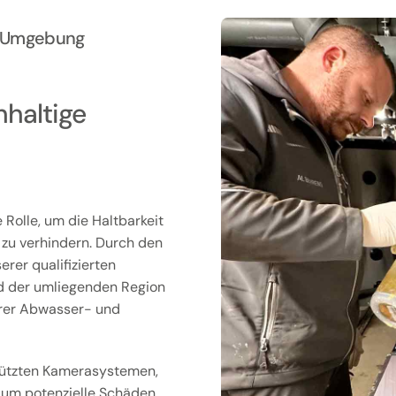
nd Umgebung
hhaltige
Rolle, um die Haltbarkeit
 zu verhindern. Durch den
er qualifizierten
nd der umliegenden Region
hrer Abwasser- und
tützten Kamerasystemen,
, um potenzielle Schäden