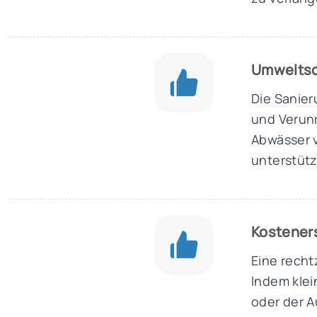
Umwelts
Die Sanier
und Verun
Abwässer 
unterstütz
Kostener
Eine recht
Indem klei
oder der 