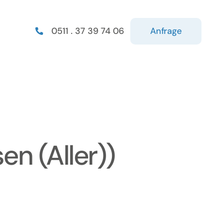
Anfrage
0511 . 37 39 74 06
n (Aller))